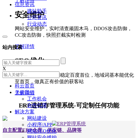
了解详情
信息资讯
建站助手
安全维护
公司资讯
行业动态
网站安全维护，实时清查顽固木马，DDOS攻击防御，
CC攻击防御，快照拦截实时检测
了解详情
站内搜索
SEO优化
X
百度SEO优化,品牌词稳定百度首位，地域词基本能优化
至首页，做真正有价值的获客站
科云首页
关于我们
了解详情
工作机会
ERP进销存管理系统-可定制任何功能
合作代理
解决方案
网站建设
小程序/APP
自主配置ERP仓库、供应链、品牌等
网站SEO优化
网站安全维护