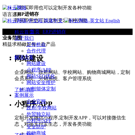
ERP进销存
语言选择
即买即用也可以定制开发各种功能
简体中文
English
当前位置：
首页
>
ERP进销存
科云首页
业务范围
关于我们
精益求精做好每一款产品
工作机会
合作代理
网站建设
解决方案
网站建设
小程序/APP
企业网站、政府网站、学校网站、购物商城网站，定制
网站SEO优化
会员系统、分销系统、客户管理系统
网站安全维护
AI智能体定制
了解详情
案例展示
企业官网
小程序/APP
政府/学校网站
外贸独立站
定制开发微信小程序,定制开发APP，可以对接微信生
小程序/APP
态，对接支付宝生态，开发各类功能
安全防护
购物商城