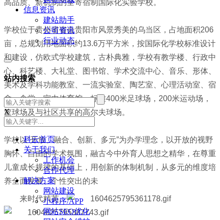
高品质、新机制的全寄宿制国际化实验学校。
信息资讯
建站助手
学校位于贵州省省会贵阳市风景秀美的乌当区，占地面积206
公司资讯
行业动态
亩，总规划用地面积约13.6万平方米，按国际化学校标准设计
和建设，仿欧式学校建筑，古朴典雅，学校有教学楼、行政中
心、科艺楼、大礼堂、图书馆、学术交流中心、音乐、形体、
站内搜索
美术及学科功能教室、一流实验室、陶艺室、心理活动室、宿
舍、食堂、室内体育馆、标准400米足球场，200米运动场，
X
篮球场及与社区共享的高尔夫球场。
科云首页
学校以“开放、融合、创新、多元”为办学理念，以开放的视野
关于我们
胸怀、自由的学术氛围，融古今中外育人思想之精华，在尊重
工作机会
儿童成长规律的基础上，用创新的体制机制，从多元的维度培
合作代理
解决方案
养全面发展、个性突出的未
网站建设
来时代精英。
小程序/APP
网站SEO优化