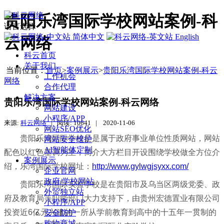
贵阳乐湾国际学校网站案例-科
语言选择
简体中文
English
云网络
科云首页
关于我们
当前位置：
首页
>
案例展示
>
贵阳乐湾国际学校网站案例-科云
工作机会
网络
合作代理
解决方案
贵阳乐湾国际学校网站案例-科云网络
网站建设
小程序/APP
来源:
科云网络
|
阅读: 10641
|
2020-11-06
网站SEO优化
贵阳乐湾国际学校是是属于政府事业单位性质网站，网站
网站安全维护
AI智能体定制
配色以红色基调为主，简介大方栏目开设围绕学校做全方位介
案例展示
绍，乐湾国际学校网址：
http://www.gylwgjsyxx.com/
企业官网
政府/学校网站
贵阳乐湾国际实验学校是在贵阳市及乌当区两级党委、政
外贸独立站
府及教育局等职能部门大力支持下，由贵州宏德置业有限公司
小程序/APP
投资近6亿元兴建的一所从学前教育到高中的十五年一贯制的
安全防护
购物商城