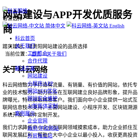
网站建设与APP开发优质服务
语言选择
简体中文
English
商
科云首页
关于我们
踏实建站，是贵阳网站建设的品质选择
工作机会
当前位置：
首页
>
关于我们
合作代理
关于科云网络
解决方案
网站建设
小程序/APP
科云网络致力于打造有流量、有销量、有价值的网站，依托专
网站SEO优化
业的技术服务，助力企业在互联网建立良好品牌形象，提升品
网站安全维护
牌曝光，持续获取精准客户。我们面向中小企业提供一站式互
AI智能体定制
联网信息技术支持，主营网站建设、小程序开发、区块链溯源
案例展示
系统开发、软件定制开发。
企业官网
我们力求降低中小企业互联网领域摸索成本，助力企业抓住互
政府/学校网站
联网发展红利，帮助广大中小企业以最小投入，收获更高投资
外贸独立站