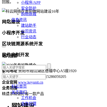
回报。
小程序/APP
安全防护
购物商城
信息资讯
网站建设
建站助手
公司资讯
小程序开发
行业动态
区块链溯源系统开发
软件定制开发
站内搜索
公司地址
贵阳市观山湖区德福中心A5座1920
X
咨询热线
0851-85951297 / 15286059205
企业官网
www.keyunit.cn
科云首页
业务范围
关于我们
精益求精做好每一款产品
工作机会
合作代理
网站建设