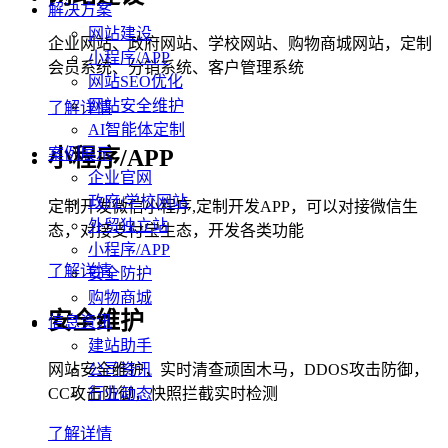
解决方案
网站建设
企业网站、政府网站、学校网站、购物商城网站，定制
小程序/APP
会员系统、分销系统、客户管理系统
网站SEO优化
网站安全维护
了解详情
AI智能体定制
案例展示
小程序/APP
企业官网
政府/学校网站
定制开发微信小程序,定制开发APP，可以对接微信生
外贸独立站
态，对接支付宝生态，开发各类功能
小程序/APP
了解详情
安全防护
购物商城
安全维护
信息资讯
建站助手
网站安全维护，实时清查顽固木马，DDOS攻击防御，
公司资讯
CC攻击防御，快照拦截实时检测
行业动态
了解详情